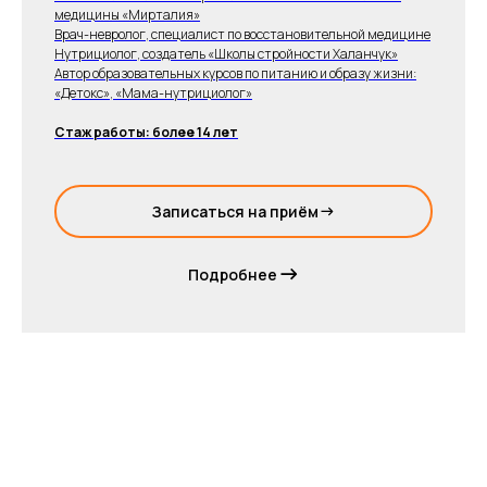
медицины «Мирталия»
Врач-невролог, специалист по восстановительной медицине
Нутрициолог, создатель «Школы стройности Халанчук»
Автор образовательных курсов по питанию и образу жизни:
«Детокс», «Мама-нутрициолог»
Стаж работы: более 14 лет
Записаться на приём
Подробнее