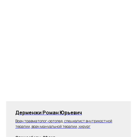
Дерменжи Роман Юрьевич
Врач травматолог-ортопед, специалист внутрикостной
терапии, врач мануальной терапии, хирург